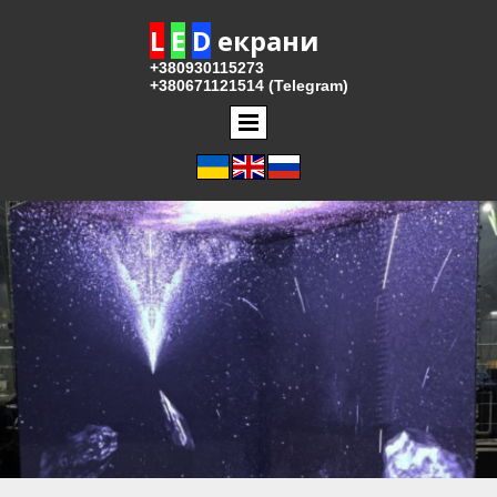
L
E
D
екрани
+380930115273
+380671121514 (Telegram)